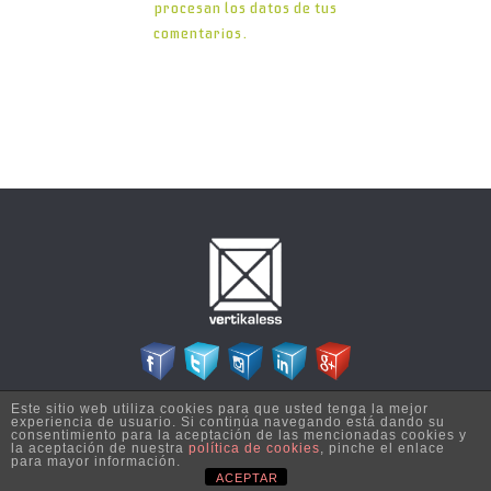
procesan los datos de tus
comentarios.
Este sitio web utiliza cookies para que usted tenga la mejor
Copyright © 2026 Vertikaless - Todos los derechos reservados | Diseñado por
experiencia de usuario. Si continúa navegando está dando su
Esija Informática S.L.
consentimiento para la aceptación de las mencionadas cookies y
la aceptación de nuestra
política de cookies
, pinche el enlace
para mayor información.
ACEPTAR