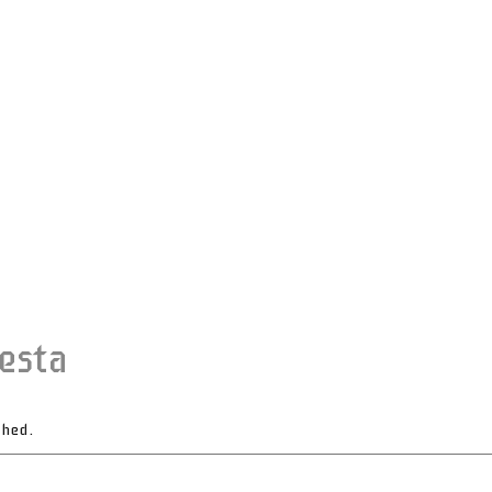
esta
shed.