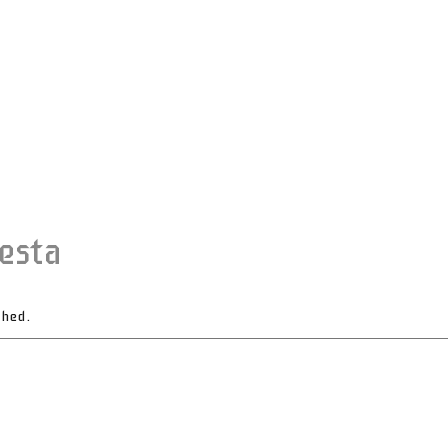
esta
shed.