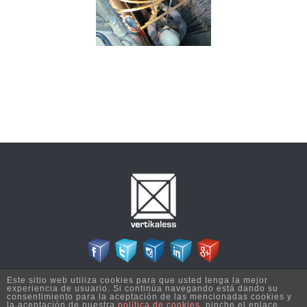
Este sitio web utiliza cookies para que usted tenga la mejor
Copyright © 2026 Vertikaless - Todos los derechos reservados | Diseñado por
experiencia de usuario. Si continúa navegando está dando su
Esija Informática S.L.
consentimiento para la aceptación de las mencionadas cookies y
la aceptación de nuestra
política de cookies
, pinche el enlace